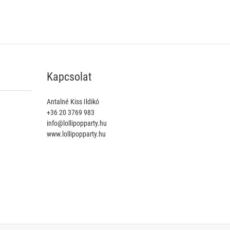
Kapcsolat
Antalné Kiss Ildikó
+36 20 3769 983
info@lollipopparty.hu
www.lollipopparty.hu