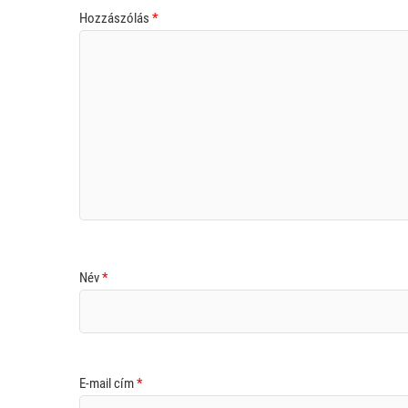
Hozzászólás
*
Név
*
E-mail cím
*