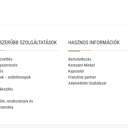
SZERŰBB SZOLGÁLTATÁSOK
HASZNOS INFORMÁCIÓK
zvetítés
Bemutatkozás
yszervezés
Keressen Minket
és
Kapcsolat
ok – születésnapok
Franchise partner
Adatvédelmi Szabályzat
 készítés
őre, rendezvényre és
gramokra