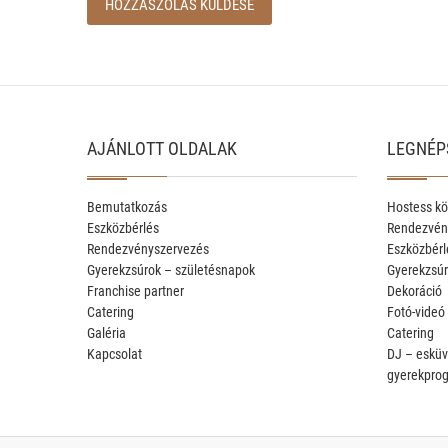
AJÁNLOTT OLDALAK
LEGNÉP
Bemutatkozás
Hostess kö
Eszközbérlés
Rendezvén
Rendezvényszervezés
Eszközbérl
Gyerekzsúrok – születésnapok
Gyerekzsúr
Franchise partner
Dekoráció
Catering
Fotó-videó
Galéria
Catering
Kapcsolat
DJ – esküv
gyerekpro