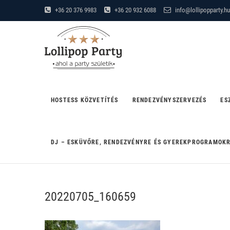
Skip
+36 20 376 9983
+36 20 932 6088
info@lollipopparty.hu
to
Lollipop Party
content
"AHOL A PARTY SZÜLETIK"
HOSTESS KÖZVETÍTÉS
RENDEZVÉNYSZERVEZÉS
ES
DJ – ESKÜVŐRE, RENDEZVÉNYRE ÉS GYEREKPROGRAMOK
20220705_160659