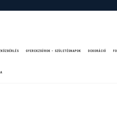
 – ahol a party születik
ZKÖZBÉRLÉS
GYEREKZSÚROK – SZÜLETÉSNAPOK
DEKORÁCIÓ
FO
RA