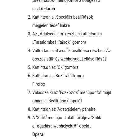
„Beállítások” menüpontot a böngésző
eszköztárán
Kattintson a „Speciális beállítások
megjelenítése” linkre
Az „Adatvédelem” részben kattintson a
„Tartalombeállítások” gombra
Változtassa át a sütik beállítása részben ‘Az
összes süti- és webhelyadat eltávolítását’
Kattintson az ‘Ok’ gombra
Kattintson a ‘Bezárás’ ikonra
Firefox
Válassza ki az ‘Eszközök’ menüpontot majd
onnan a ‘Beállítások’ opciót
Kattintson az ‘Adatvédelem’ panelre
A ‘Sütik’ menüpont alatt törölje a ‘Sütik
elfogadása webhelyekről’ opciót
Opera