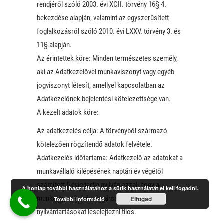
rendjéről szóló 2003. évi XCII. törvény 16§ 4.
bekezdése alapján, valamint az egyszerűsített
foglalkozásról szóló 2010. évi LXXV. törvény 3. és
11§ alapján.
Az érintettek köre: Minden természetes személy,
aki az Adatkezelővel munkaviszonyt vagy egyéb
jogviszonyt létesít, amellyel kapcsolatban az
Adatkezelőnek bejelentési kötelezettsége van.
A kezelt adatok köre:
Az adatkezelés célja: A törvényből származó
kötelezően rögzítendő adatok felvétele.
Adatkezelés időtartama: Adatkezelő az adatokat a
munkavállaló kilépésének naptári év végétől
számított 5 évig tartja nyilván azzal, hogy a
A honlap további használatához a sütik használatát el kell fogadni.
munkaügyi-, és bér- és társadalombiztosítási
Elfogad
További információ
nyilvántartásokat leselejtezni tilos.