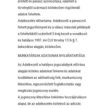
érintett és panasz azonosítása, valamint a
törvényből származó kötelezően rögzítendő
adatok felvétele.
Adatkezelés időtartama: Adatkezelő a panaszról
felvett jegyzőkönyvet és a válasz másolati példányát
a felvételüktől számított 5 évig kezeli a vonatkozó
és hatályos 1997. évi CLV törvény 17/A § 7.
bekezdése alapján, kötelezően.
MUNKATÁRSAK ADATAINAK NYILVÁNTARTÁSA
Az Adatkezelő a hatályos jogszabályok előírása
alapján köteles adatokat felvenni és adatokat
továbbitani az adóhatóság felé, munkaviszony
létesítése, egyszerűsített foglalkoztatás vagy
megbízási jogviszony esetén.
A jogviszony létesítése önkéntes hozzájáruláson
alapul, de az adatkezelés kötelező az adózás