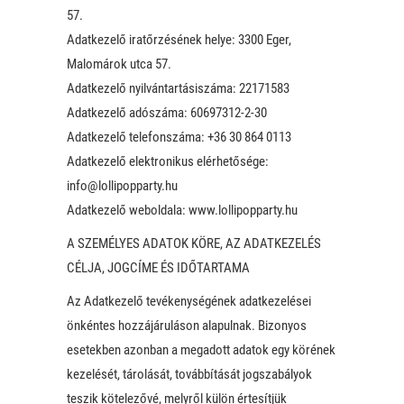
57.
Adatkezelő iratőrzésének helye: 3300 Eger,
Malomárok utca 57.
Adatkezelő nyilvántartásiszáma: 22171583
Adatkezelő adószáma: 60697312-2-30
Adatkezelő telefonszáma: +36 30 864 0113
Adatkezelő elektronikus elérhetősége:
info@lollipopparty.hu
Adatkezelő weboldala: www.lollipopparty.hu
A SZEMÉLYES ADATOK KÖRE, AZ ADATKEZELÉS
CÉLJA, JOGCÍME ÉS IDŐTARTAMA
Az Adatkezelő tevékenységének adatkezelései
önkéntes hozzájáruláson alapulnak. Bizonyos
esetekben azonban a megadott adatok egy körének
kezelését, tárolását, továbbítását jogszabályok
teszik kötelezővé, melyről külön értesítjük