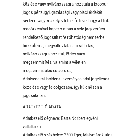
közlése vagy nyilvánosságra hozatala a jogosult
jogos pénzügyi, gazdasági vagy piaci érdekét
sértené vagy veszélyeztetné, feltéve, hogy a titok
megőrzésével kapcsolatban a vele jogszerűen
rendelkező jogosultat felróhatóság nem terheli;
hozzáférés, megváltoztatás, továbbítás,
nyilvánosságra hozatal, törlés vagy
megsemmisítés, valamint a véletlen
megsemmisülés és sérülés;
Adatvédelmi incidens: személyes adat jogellenes
kezelése vagy feldolgozása, így különösen a
jogosulatlan.
ADATKEZELŐ ADATAI
Adatkezelő cégneve: Barta Norbert egyéni
vállalkozó
Adatkezelő székhelye: 3300 Eger, Malomárok utca