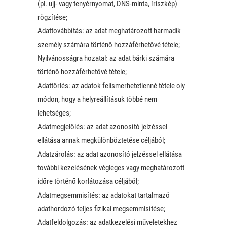
(pl. ujj- vagy tenyérnyomat, DNS-minta, íriszkép)
rögzítése;
Adattovábbítás: az adat meghatározott harmadik
személy számára történő hozzáférhetővé tétele;
Nyilvánosságra hozatal: az adat bárki számára
történő hozzáférhetővé tétele;
Adattörlés: az adatok felismerhetetlenné tétele oly
módon, hogy a helyreállításuk többé nem
lehetséges;
Adatmegjelölés: az adat azonosító jelzéssel
ellátása annak megkülönböztetése céljából;
Adatzárolás: az adat azonosító jelzéssel ellátása
további kezelésének végleges vagy meghatározott
időre történő korlátozása céljából;
Adatmegsemmisítés: az adatokat tartalmazó
adathordozó teljes fizikai megsemmisítése;
Adatfeldolgozás: az adatkezelési műveletekhez