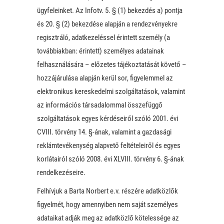
ügyfeleinket. Az Infotv. 5. § (1) bekezdés a) pontja
és 20. § (2) bekezdése alapján a rendezvényekre
regisztráló, adatkezeléssel érintett személy (a
továbbiakban: érintett) személyes adatainak
felhasználására – előzetes tájékoztatását követő –
hozzájárulása alapján kerül sor, figyelemmel az
elektronikus kereskedelmi szolgáltatások, valamint
az információs társadalommal összefüggő
szolgáltatások egyes kérdéseiről szóló 2001. évi
CVIII. törvény 14. §-ának, valamint a gazdasági
reklámtevékenység alapvető feltételeiről és egyes
korlátairól szóló 2008. évi XLVIII. törvény 6. §-ának
rendelkezéseire.
Felhívjuk a Barta Norbert e.v. részére adatközlők
figyelmét, hogy amennyiben nem saját személyes
adataikat adják meg az adatközlő kötelessége az