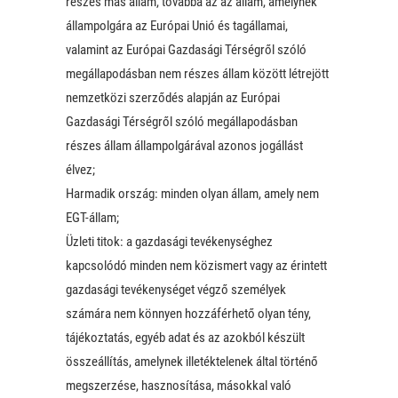
részes más állam, továbbá az az állam, amelynek
állampolgára az Európai Unió és tagállamai,
valamint az Európai Gazdasági Térségről szóló
megállapodásban nem részes állam között létrejött
nemzetközi szerződés alapján az Európai
Gazdasági Térségről szóló megállapodásban
részes állam állampolgárával azonos jogállást
élvez;
Harmadik ország: minden olyan állam, amely nem
EGT-állam;
Üzleti titok: a gazdasági tevékenységhez
kapcsolódó minden nem közismert vagy az érintett
gazdasági tevékenységet végző személyek
számára nem könnyen hozzáférhető olyan tény,
tájékoztatás, egyéb adat és az azokból készült
összeállítás, amelynek illetéktelenek által történő
megszerzése, hasznosítása, másokkal való