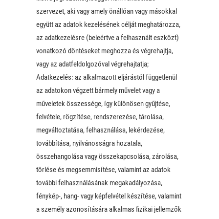
szervezet, aki vagy amely önállóan vagy másokkal
együtt az adatok kezelésének célját meghatározza,
az adatkezelésre (beleértve a felhasznált eszközt)
vonatkozó döntéseket meghozza és végrehajtja,
vagy az adatfeldolgozóval végrehajtatja;
Adatkezelés: az alkalmazott eljárástól függetlenül
az adatokon végzett bármely művelet vagy a
műveletek összessége, így különösen gyűjtése,
felvétele, rögzítése, rendszerezése, tárolása,
megváltoztatása, felhasználása, lekérdezése,
továbbítása, nyilvánosságra hozatala,
összehangolása vagy összekapcsolása, zárolása,
törlése és megsemmisítése, valamint az adatok
további felhasználásának megakadályozása,
fénykép-, hang- vagy képfelvétel készítése, valamint
a személy azonosítására alkalmas fizikai jellemzők