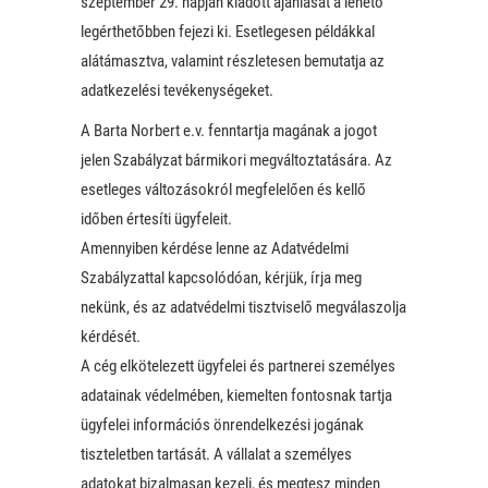
szeptember 29. napján kiadott ajánlását a lehető
legérthetőbben fejezi ki. Esetlegesen példákkal
alátámasztva, valamint részletesen bemutatja az
adatkezelési tevékenységeket.
A Barta Norbert e.v. fenntartja magának a jogot
jelen Szabályzat bármikori megváltoztatására. Az
esetleges változásokról megfelelően és kellő
időben értesíti ügyfeleit.
Amennyiben kérdése lenne az Adatvédelmi
Szabályzattal kapcsolódóan, kérjük, írja meg
nekünk, és az adatvédelmi tisztviselő megválaszolja
kérdését.
A cég elkötelezett ügyfelei és partnerei személyes
adatainak védelmében, kiemelten fontosnak tartja
ügyfelei információs önrendelkezési jogának
tiszteletben tartását. A vállalat a személyes
adatokat bizalmasan kezeli, és megtesz minden