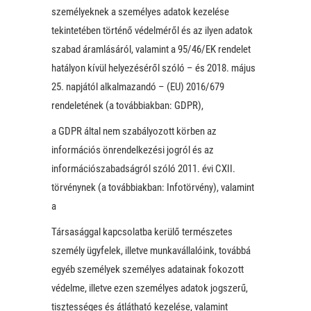
személyeknek a személyes adatok kezelése
tekintetében történő védelméről és az ilyen adatok
szabad áramlásáról, valamint a 95/46/EK rendelet
hatályon kívül helyezéséről szóló – és 2018. május
25. napjától alkalmazandó – (EU) 2016/679
rendeletének (a továbbiakban: GDPR),
a GDPR által nem szabályozott körben az
információs önrendelkezési jogról és az
információszabadságról szóló 2011. évi CXII.
törvénynek (a továbbiakban: Infotörvény), valamint
a
Társasággal kapcsolatba kerülő természetes
személy ügyfelek, illetve munkavállalóink, továbbá
egyéb személyek személyes adatainak fokozott
védelme, illetve ezen személyes adatok jogszerű,
tisztességes és átlátható kezelése, valamint