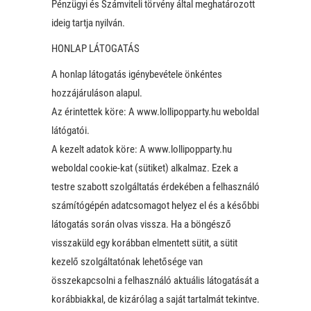
Pénzügyi és Számviteli törvény által meghatározott
ideig tartja nyilván.
HONLAP LÁTOGATÁS
A honlap látogatás igénybevétele önkéntes
hozzájáruláson alapul.
Az érintettek köre: A www.lollipopparty.hu weboldal
látógatói.
A kezelt adatok köre: A www.lollipopparty.hu
weboldal cookie-kat (sütiket) alkalmaz. Ezek a
testre szabott szolgáltatás érdekében a felhasználó
számítógépén adatcsomagot helyez el és a későbbi
látogatás során olvas vissza. Ha a böngésző
visszaküld egy korábban elmentett sütit, a sütit
kezelő szolgáltatónak lehetősége van
összekapcsolni a felhasználó aktuális látogatását a
korábbiakkal, de kizárólag a saját tartalmát tekintve.