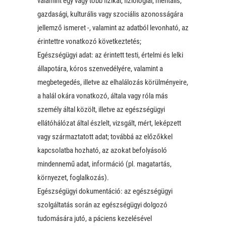
valamint egy vagy több fizikai, fiziológiai, mentális,
gazdasági, kulturális vagy szociális azonosságára
jellemző ismeret -, valamint az adatból levonható, az
érintettre vonatkozó következtetés;
Egészségügyi adat: az érintett testi, értelmi és lelki
állapotára, kóros szenvedélyére, valamint a
megbetegedés, illetve az elhalálozás körülményeire,
a halál okára vonatkozó, általa vagy róla más
személy által közölt, illetve az egészségügyi
ellátóhálózat által észlelt, vizsgált, mért, leképzett
vagy származtatott adat; továbbá az előzőkkel
kapcsolatba hozható, az azokat befolyásoló
mindennemű adat, információ (pl. magatartás,
környezet, foglalkozás).
Egészségügyi dokumentáció: az egészségügyi
szolgáltatás során az egészségügyi dolgozó
tudomására jutó, a páciens kezelésével