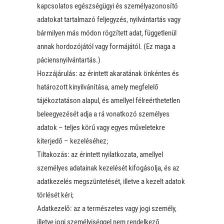
kapcsolatos egészségügyi és személyazonosító
adatokat tartalmazó feljegyzés, nyilvántartás vagy
bármilyen más módon rögzített adat, függetlenül
annak hordozójától vagy formájától. (Ez maga a
páciensnyilvántartás.)
Hozzájárulás: az érintett akaratának önkéntes és
határozott kinyilvánítása, amely megfelelő
tájékoztatáson alapul, és amellyel félreérthetetlen
beleegyezését adja a rá vonatkozó személyes
adatok – teljes körű vagy egyes műveletekre
kiterjedő – kezeléséhez;
Tiltakozás: az érintett nyilatkozata, amellyel
személyes adatainak kezelését kifogásolja, és az
adatkezelés megszüntetését, illetve a kezelt adatok
törlését kéri;
Adatkezelő: az a természetes vagy jogi személy,
illetve jogi személyiséggel nem rendelkező