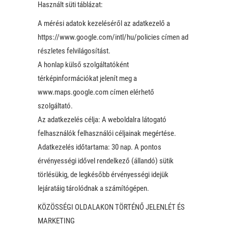
Használt süti táblázat:
A mérési adatok kezeléséről az adatkezelő a
https://www.google.com/intl/hu/policies címen ad
részletes felvilágosítást.
A honlap külső szolgáltatóként
térképinformációkat jelenít meg a
www.maps.google.com címen elérhető
szolgáltató.
Az adatkezelés célja: A weboldalra látogató
felhasználók felhasználói céljainak megértése.
Adatkezelés időtartama: 30 nap. A pontos
érvényességi idővel rendelkező (állandó) sütik
törlésükig, de legkésőbb érvényességi idejük
lejáratáig tárolódnak a számítógépen.
KÖZÖSSÉGI OLDALAKON TÖRTÉNŐ JELENLÉT ÉS
MARKETING