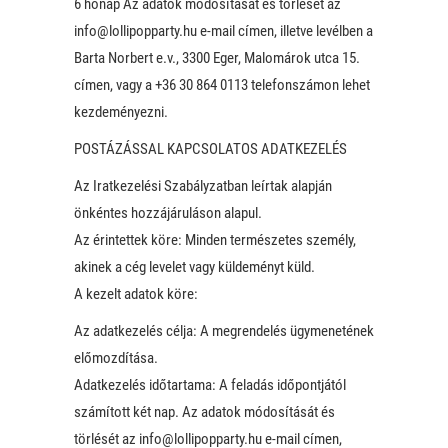
6 hónap Az adatok módosítását és törlését az
info@lollipopparty.hu e-mail címen, illetve levélben a
Barta Norbert e.v., 3300 Eger, Malomárok utca 15.
címen, vagy a +36 30 864 0113 telefonszámon lehet
kezdeményezni.
POSTÁZÁSSAL KAPCSOLATOS ADATKEZELÉS
Az Iratkezelési Szabályzatban leírtak alapján
önkéntes hozzájáruláson alapul.
Az érintettek köre: Minden természetes személy,
akinek a cég levelet vagy küldeményt küld.
A kezelt adatok köre:
Az adatkezelés célja: A megrendelés ügymenetének
előmozdítása.
Adatkezelés időtartama: A feladás időpontjától
számított két nap. Az adatok módosítását és
törlését az info@lollipopparty.hu e-mail címen,