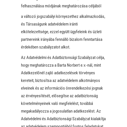
felhasználása módjának meghatározása céljából
a változó jogszabályi környezethez alkalmazkodás,
és Társaságunk adatvédelem iránti
elkötelezettsége, ezzel együtt ügyfeleink és üzleti
partnereink irányába fennálló bizalom fenntartása
érdekében szabályzatot alkot.
Az Adatvédelmi és Adatbiztonsági Szabályzat célja,
hogy meghatározza a Barta Norbert e.v.-nál, mint
Adatkezelőnél zajló adatkezelések törvényes
kereteit, biztosítsa az adatvédelem alkotmányos
elveinek és az információs önrendelkezési jognak
az érvényesítését, elősegítse az adatbiztonság
követelményeinek való megfelelést, továbbá
megakadályozza a jogosulatlan adatkezelést. Az
Adatvédelmi és Adatbiztonsági Szabályzat kialakítja
az adatvédelem szempontjából fontos feladatokat,