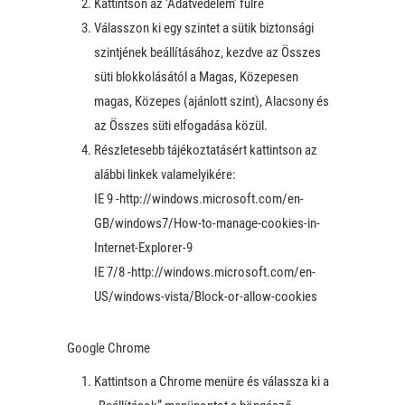
Kattintson az ‘Adatvédelem’ fülre
Válasszon ki egy szintet a sütik biztonsági
szintjének beállításához, kezdve az Összes
süti blokkolásától a Magas, Közepesen
magas, Közepes (ajánlott szint), Alacsony és
az Összes süti elfogadása közül.
Részletesebb tájékoztatásért kattintson az
alábbi linkek valamelyikére:
IE 9 -http://windows.microsoft.com/en-
GB/windows7/How-to-manage-cookies-in-
Internet-Explorer-9
IE 7/8 -http://windows.microsoft.com/en-
US/windows-vista/Block-or-allow-cookies
Google Chrome
Kattintson a Chrome menüre és válassza ki a