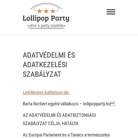
Skip
Lollipop
to
Party –
content
ahol a
"AHOL A PARTY SZÜLETIK"
party
ADATVÉDELMI ÉS
születik
ADATKEZELÉSI
SZABÁLYZAT
Letöltéshez kattintson ide.
Barta Norbert egyéni vállalkozó – lollipopparty.hu
AZ ADATVÉDELMI ÉS ADATBIZTONSÁGI
SZABÁLYZAT CÉLJA, HATÁLYA
Az Európai Parlament és a Tanács a természetes