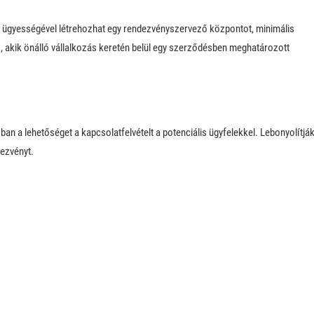
és ügyességével létrehozhat egy rendezvényszervező központot, minimális
s, akik önálló vállalkozás keretén belül egy szerződésben meghatározott
ban a lehetőséget a kapcsolatfelvételt a potenciális ügyfelekkel. Lebonyolítjá
dezvényt.