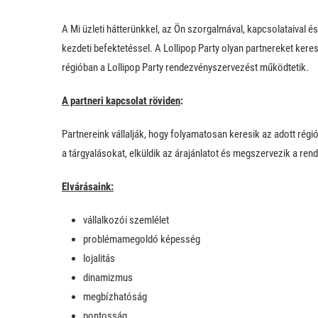
A Mi üzleti hátterünkkel, az Ön szorgalmával, kapcsolataival 
kezdeti befektetéssel. A Lollipop Party olyan partnereket kere
régióban a Lollipop Party rendezvényszervezést működtetik.
A partneri kapcsolat röviden
:
Partnereink vállalják, hogy folyamatosan keresik az adott régió
a tárgyalásokat, elküldik az árajánlatot és megszervezik a ren
Elvárásaink:
vállalkozói szemlélet
problémamegoldó képesség
lojalitás
dinamizmus
megbízhatóság
pontosság