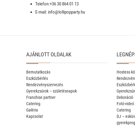
Telefon:+36 30 864 01 13
E-mail: info@lollipopparty.hu
AJÁNLOTT OLDALAK
LEGNÉP
Bemutatkozás
Hostess kö
Eszközbérlés
Rendezvén
Rendezvényszervezés
Eszközbérl
Gyerekzsúrok – születésnapok
Gyerekzsúr
Franchise partner
Dekoráció
Catering
Fotó-videó
Galéria
Catering
Kapcsolat
DJ – esküv
gyerekpro