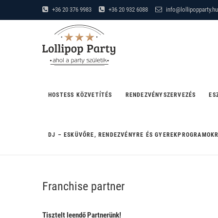
Skip
+36 20 376 9983
+36 20 932 6088
info@lollipopparty.hu
to
Lollipop Party
content
"AHOL A PARTY SZÜLETIK"
HOSTESS KÖZVETÍTÉS
RENDEZVÉNYSZERVEZÉS
ES
DJ – ESKÜVŐRE, RENDEZVÉNYRE ÉS GYEREKPROGRAMOK
Franchise partner
Tisztelt leendő Partnerünk!