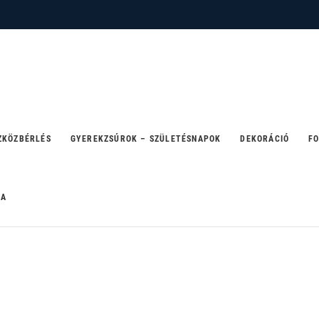
 – ahol a party születik
ZKÖZBÉRLÉS
GYEREKZSÚROK – SZÜLETÉSNAPOK
DEKORÁCIÓ
FO
RA