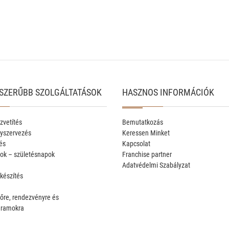
SZERŰBB SZOLGÁLTATÁSOK
HASZNOS INFORMÁCIÓK
zvetítés
Bemutatkozás
yszervezés
Keressen Minket
és
Kapcsolat
ok – születésnapok
Franchise partner
Adatvédelmi Szabályzat
 készítés
őre, rendezvényre és
gramokra