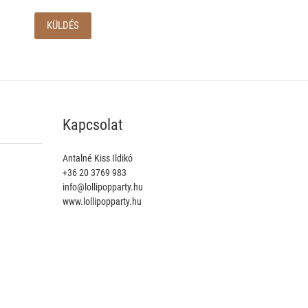
Kapcsolat
Antalné Kiss Ildikó
+36 20 3769 983
info@lollipopparty.hu
www.lollipopparty.hu