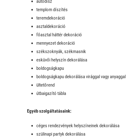
autódísz
templom díszítés
teremdekoráció
asztaldekoráció
főasztal háttér dekoráció
mennyezet dekoráció
székszoknyák, székmasnik
esküvői helyszín dekorálása
boldogságkapu
boldogságkapu dekorálása virággal vagy anyaggal
ültetőrend
útbaigazító tábla
Egyéb szolgáltatásaink:
céges rendezvények helyszíneinek dekorálása
szülinapi partyk dekorálása