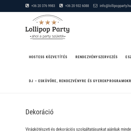
Skip
+36 20 376 9983
+36 20 932 6088
info@lollipopparty.hu
to
Lollipop Party
content
"AHOL A PARTY SZÜLETIK"
HOSTESS KÖZVETÍTÉS
RENDEZVÉNYSZERVEZÉS
ES
DJ – ESKÜVŐRE, RENDEZVÉNYRE ÉS GYEREKPROGRAMOK
Dekoráció
Virágkötészeti és dekorációs szolgáltatásunkat ajánljuk mind