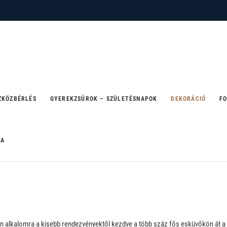
 – ahol a party születik
ZKÖZBÉRLÉS
GYEREKZSÚROK – SZÜLETÉSNAPOK
DEKORÁCIÓ
FO
RA
en alkalomra a kisebb rendezvényektől kezdve a több száz fős esküvőkön át a