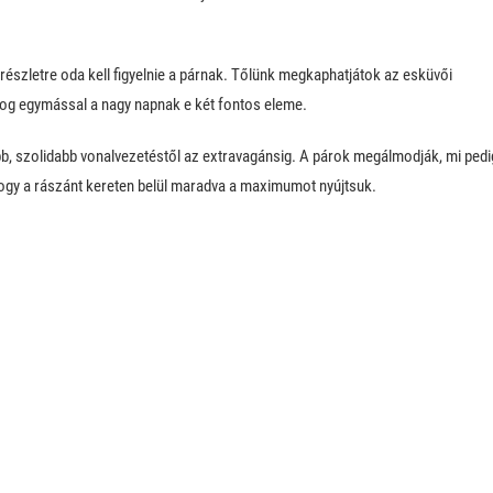
szletre oda kell figyelnie a párnak. Tőlünk megkaphatjátok az esküvői
 fog egymással a nagy napnak e két fontos eleme.
b, szolidabb vonalvezetéstől az extravagánsig. A párok megálmodják, mi pedi
ogy a rászánt kereten belül maradva a maximumot nyújtsuk.