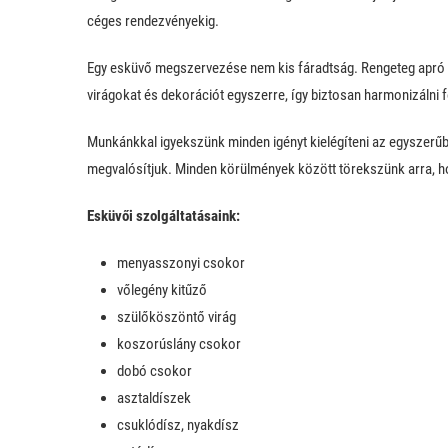
céges rendezvényekig.
Egy esküvő megszervezése nem kis fáradtság. Rengeteg apró ré
virágokat és dekorációt egyszerre, így biztosan harmonizálni
Munkánkkal igyekszünk minden igényt kielégíteni az egyszerűb
megvalósítjuk. Minden körülmények között törekszünk arra, h
Esküvői szolgáltatásaink:
menyasszonyi csokor
vőlegény kitűző
szülőköszöntő virág
koszorúslány csokor
dobó csokor
asztaldíszek
csuklódísz, nyakdísz