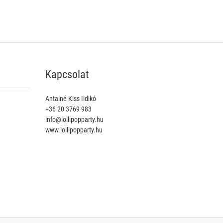
Kapcsolat
Antalné Kiss Ildikó
+36 20 3769 983
info@lollipopparty.hu
www.lollipopparty.hu