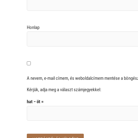
Honlap
A nevem, e-mail címem, és weboldalcímem mentése a böngé
Kérjük, adja meg a választ számjegyekkel:
hat − öt =