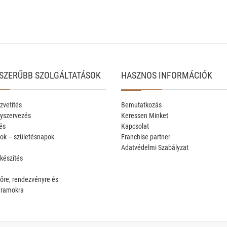
SZERŰBB SZOLGÁLTATÁSOK
HASZNOS INFORMÁCIÓK
zvetítés
Bemutatkozás
yszervezés
Keressen Minket
és
Kapcsolat
ok – születésnapok
Franchise partner
Adatvédelmi Szabályzat
 készítés
őre, rendezvényre és
gramokra