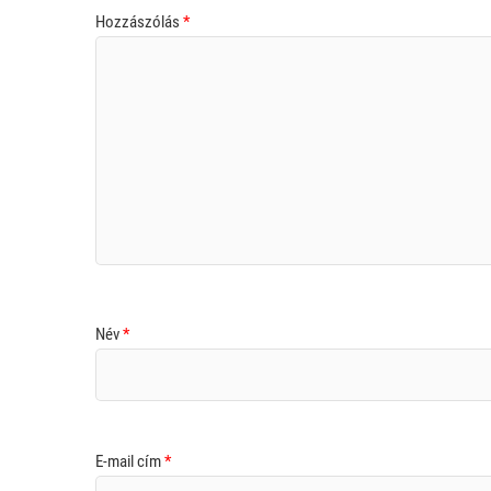
Hozzászólás
*
Név
*
E-mail cím
*