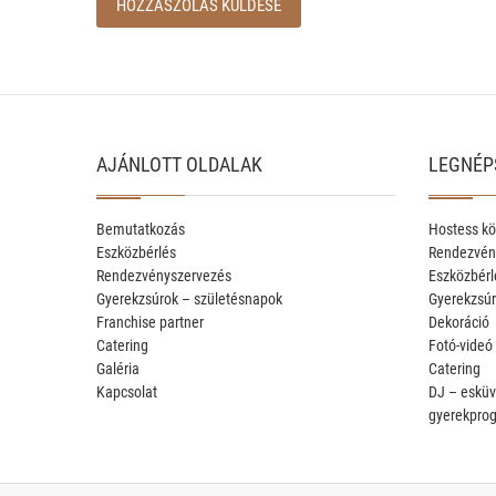
AJÁNLOTT OLDALAK
LEGNÉP
Bemutatkozás
Hostess kö
Eszközbérlés
Rendezvén
Rendezvényszervezés
Eszközbérl
Gyerekzsúrok – születésnapok
Gyerekzsúr
Franchise partner
Dekoráció
Catering
Fotó-videó
Galéria
Catering
Kapcsolat
DJ – esküv
gyerekpro