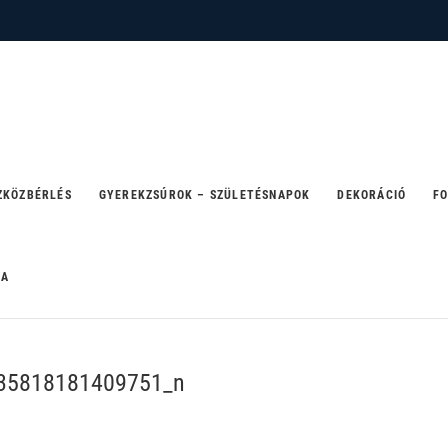
 – ahol a party születik
ZKÖZBÉRLÉS
GYEREKZSÚROK – SZÜLETÉSNAPOK
DEKORÁCIÓ
FO
RA
35818181409751_n