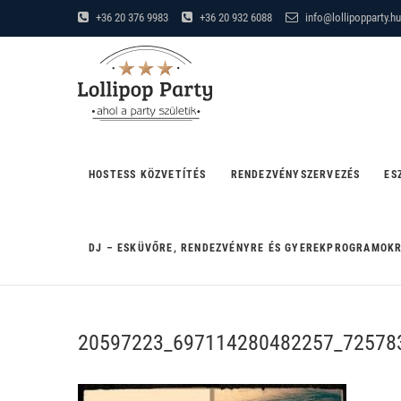
Skip
+36 20 376 9983
+36 20 932 6088
info@lollipopparty.hu
to
Lollipop Party
content
"AHOL A PARTY SZÜLETIK"
HOSTESS KÖZVETÍTÉS
RENDEZVÉNYSZERVEZÉS
ES
DJ – ESKÜVŐRE, RENDEZVÉNYRE ÉS GYEREKPROGRAMOK
20597223_697114280482257_72578