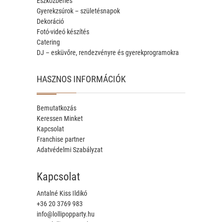
Eszközbérlés
Gyerekzsúrok – születésnapok
Dekoráció
Fotó-videó készítés
Catering
DJ – esküvőre, rendezvényre és gyerekprogramokra
HASZNOS INFORMÁCIÓK
Bemutatkozás
Keressen Minket
Kapcsolat
Franchise partner
Adatvédelmi Szabályzat
Kapcsolat
Antalné Kiss Ildikó
+36 20 3769 983
info@lollipopparty.hu