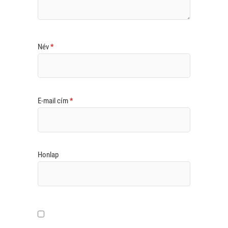
Név
*
E-mail cím
*
Honlap