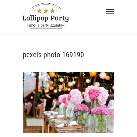
Skip
Lollipop
to
Party –
content
ahol a
"AHOL A PARTY SZÜLETIK"
party
pexels-photo-169190
születik