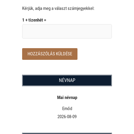
Kérjük, adja meg a választ számjegyekkel:
1 + tizenhét =
NÉVNAP
Mai névnap
Emőd
2026-08-09