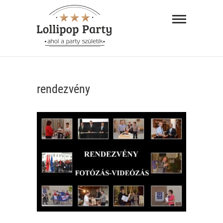
Skip
Lollipop
to
Party –
content
ahol a
"AHOL A PARTY SZÜLETIK"
party
rendezvény
születik