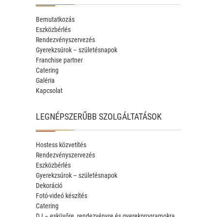
Bemutatkozás
Eszközbérlés
Rendezvényszervezés
Gyerekzsúrok – születésnapok
Franchise partner
Catering
Galéria
Kapcsolat
LEGNÉPSZERŰBB SZOLGÁLTATÁSOK
Hostess közvetítés
Rendezvényszervezés
Eszközbérlés
Gyerekzsúrok – születésnapok
Dekoráció
Fotó-videó készítés
Catering
DJ – esküvőre, rendezvényre és gyerekprogramokra