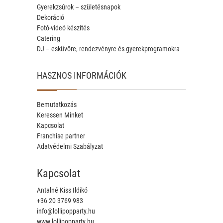
Gyerekzsúrok – születésnapok
Dekoráció
Fotó-videó készítés
Catering
DJ – esküvőre, rendezvényre és gyerekprogramokra
HASZNOS INFORMÁCIÓK
Bemutatkozás
Keressen Minket
Kapcsolat
Franchise partner
Adatvédelmi Szabályzat
Kapcsolat
Antalné Kiss Ildikó
+36 20 3769 983
info@lollipopparty.hu
www.lollipopparty.hu