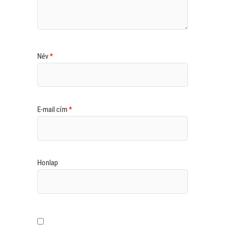
Név
*
E-mail cím
*
Honlap