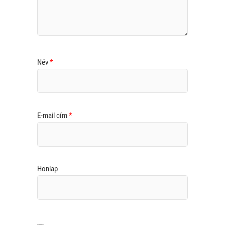
Név
*
E-mail cím
*
Honlap