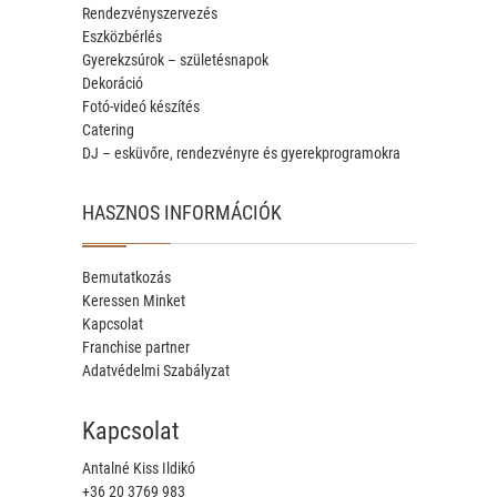
Rendezvényszervezés
Eszközbérlés
Gyerekzsúrok – születésnapok
Dekoráció
Fotó-videó készítés
Catering
DJ – esküvőre, rendezvényre és gyerekprogramokra
HASZNOS INFORMÁCIÓK
Bemutatkozás
Keressen Minket
Kapcsolat
Franchise partner
Adatvédelmi Szabályzat
Kapcsolat
Antalné Kiss Ildikó
+36 20 3769 983