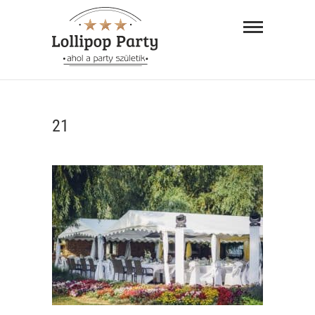
Skip
Lollipop
to
Party –
content
ahol a
"AHOL A PARTY SZÜLETIK"
party
21
születik