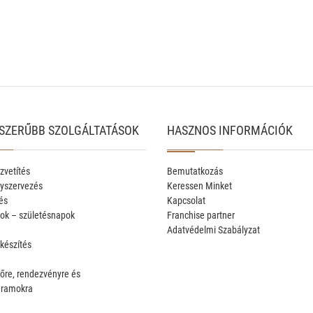
SZERŰBB SZOLGÁLTATÁSOK
HASZNOS INFORMÁCIÓK
zvetítés
Bemutatkozás
yszervezés
Keressen Minket
és
Kapcsolat
ok – születésnapok
Franchise partner
Adatvédelmi Szabályzat
 készítés
őre, rendezvényre és
gramokra