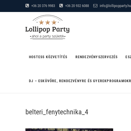
Skip
+36 20 376 9983
+36 20 932 6088
info@lollipopparty.hu
to
Lollipop Party
content
"AHOL A PARTY SZÜLETIK"
HOSTESS KÖZVETÍTÉS
RENDEZVÉNYSZERVEZÉS
ES
DJ – ESKÜVŐRE, RENDEZVÉNYRE ÉS GYEREKPROGRAMOK
belteri_fenytechnika_4