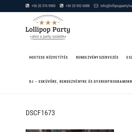
Skip
+36 20 376 9983
+36 20 932 6088
info@lollipopparty.hu
to
Lollipop Party
content
"AHOL A PARTY SZÜLETIK"
HOSTESS KÖZVETÍTÉS
RENDEZVÉNYSZERVEZÉS
ES
DJ – ESKÜVŐRE, RENDEZVÉNYRE ÉS GYEREKPROGRAMOK
DSCF1673