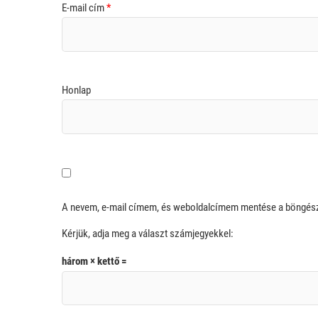
E-mail cím
*
Honlap
A nevem, e-mail címem, és weboldalcímem mentése a böngé
Kérjük, adja meg a választ számjegyekkel:
három × kettő =