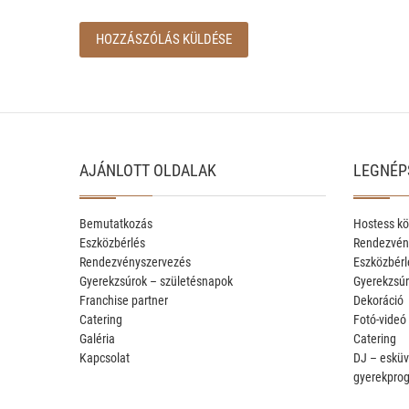
AJÁNLOTT OLDALAK
LEGNÉP
Bemutatkozás
Hostess kö
Eszközbérlés
Rendezvén
Rendezvényszervezés
Eszközbérl
Gyerekzsúrok – születésnapok
Gyerekzsúr
Franchise partner
Dekoráció
Catering
Fotó-videó
Galéria
Catering
Kapcsolat
DJ – esküv
gyerekpro