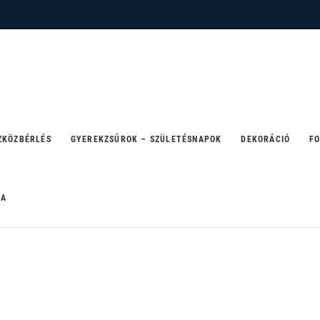
 – ahol a party születik
ZKÖZBÉRLÉS
GYEREKZSÚROK – SZÜLETÉSNAPOK
DEKORÁCIÓ
FO
RA