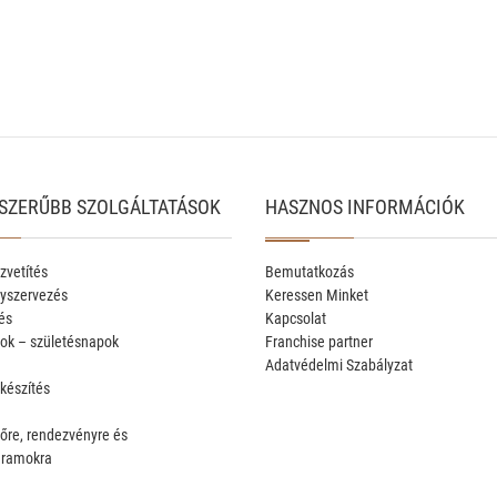
SZERŰBB SZOLGÁLTATÁSOK
HASZNOS INFORMÁCIÓK
zvetítés
Bemutatkozás
yszervezés
Keressen Minket
és
Kapcsolat
ok – születésnapok
Franchise partner
Adatvédelmi Szabályzat
 készítés
őre, rendezvényre és
gramokra