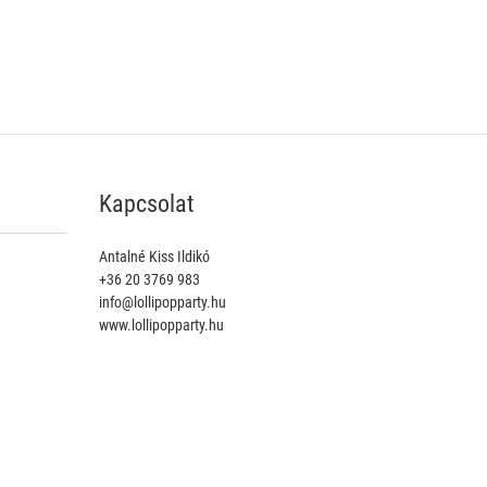
Kapcsolat
Antalné Kiss Ildikó
+36 20 3769 983
info@lollipopparty.hu
www.lollipopparty.hu