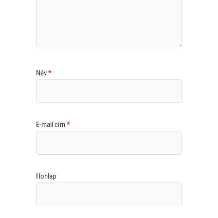
Név
*
E-mail cím
*
Honlap