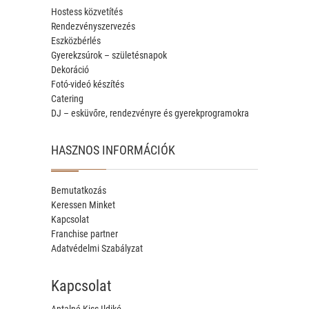
Hostess közvetítés
Rendezvényszervezés
Eszközbérlés
Gyerekzsúrok – születésnapok
Dekoráció
Fotó-videó készítés
Catering
DJ – esküvőre, rendezvényre és gyerekprogramokra
HASZNOS INFORMÁCIÓK
Bemutatkozás
Keressen Minket
Kapcsolat
Franchise partner
Adatvédelmi Szabályzat
Kapcsolat
Antalné Kiss Ildikó