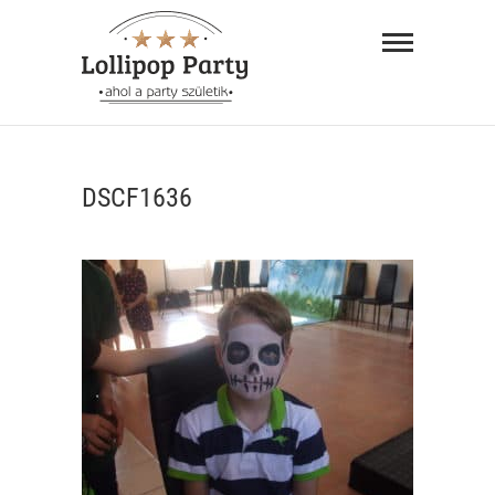
Skip
Lollipop
to
Party –
content
ahol a
"AHOL A PARTY SZÜLETIK"
party
DSCF1636
születik