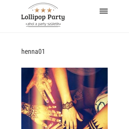
Skip
Lollipop
to
Party –
content
ahol a
"AHOL A PARTY SZÜLETIK"
party
henna01
születik