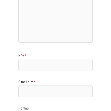
Név
*
E-mail cím
*
Honlap