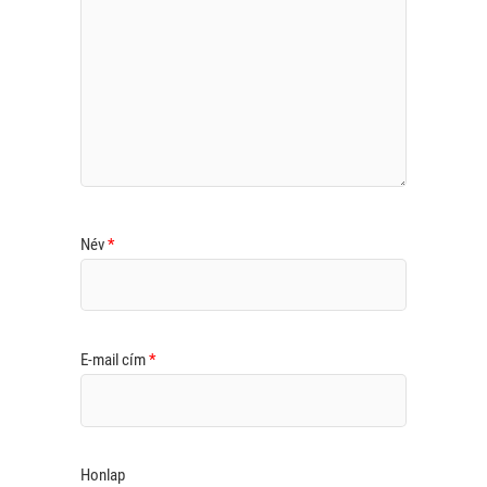
Név
*
E-mail cím
*
Honlap