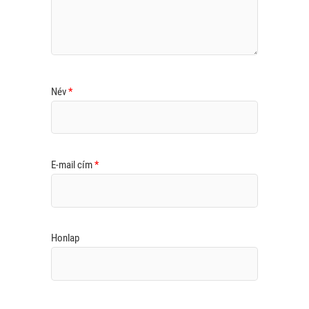
Név
*
E-mail cím
*
Honlap