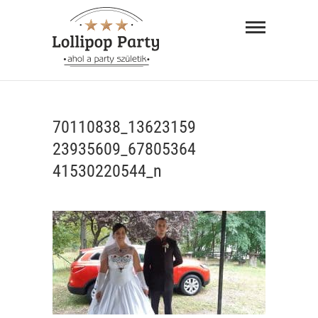
Skip
Lollipop
to
Party –
content
ahol a
"AHOL A PARTY SZÜLETIK"
party
70110838_13623159
születik
23935609_67805364
41530220544_n