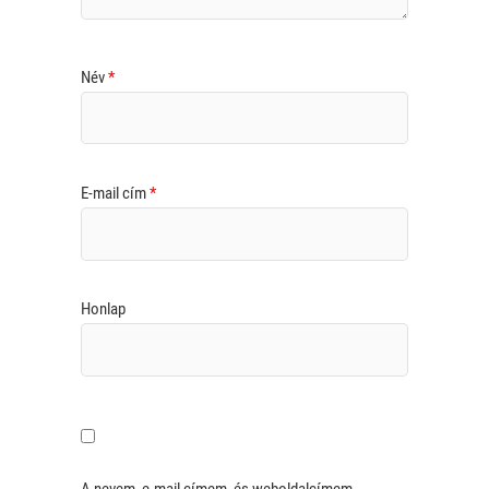
Név
*
E-mail cím
*
Honlap
A nevem, e-mail címem, és weboldalcímem