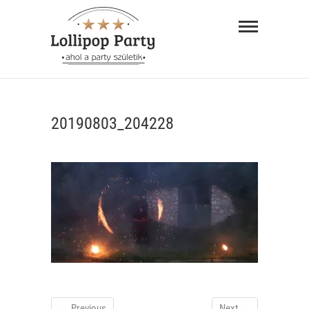
Skip
Lollipop
to
Party –
content
ahol a
"AHOL A PARTY SZÜLETIK"
party
20190803_204228
születik
← Previous
Next →