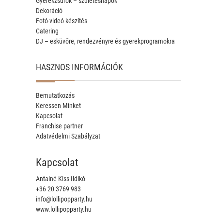
Gyerekzsúrok – születésnapok
Dekoráció
Fotó-videó készítés
Catering
DJ – esküvőre, rendezvényre és gyerekprogramokra
HASZNOS INFORMÁCIÓK
Bemutatkozás
Keressen Minket
Kapcsolat
Franchise partner
Adatvédelmi Szabályzat
Kapcsolat
Antalné Kiss Ildikó
+36 20 3769 983
info@lollipopparty.hu
www.lollipopparty.hu