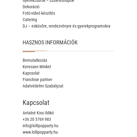
Gyerekzsúrok – születésnapok
Dekoráció
Fotó-videó készítés
Catering
DJ – esküvőre, rendezvényre és gyerekprogramokra
HASZNOS INFORMÁCIÓK
Bemutatkozás
Keressen Minket
Kapcsolat
Franchise partner
Adatvédelmi Szabályzat
Kapcsolat
Antalné Kiss Ildikó
+36 20 3769 983
info@lollipopparty.hu
www.lollipopparty.hu