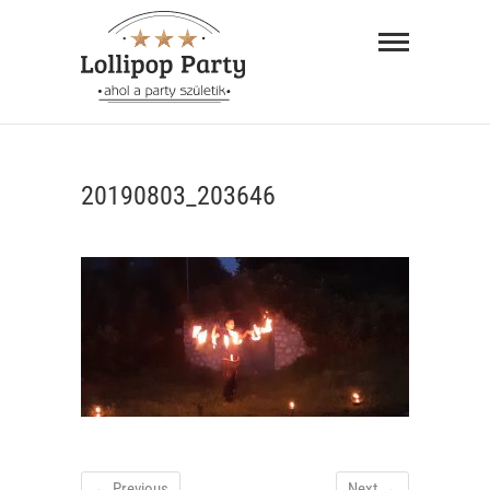
Skip
Lollipop
to
Party –
content
ahol a
"AHOL A PARTY SZÜLETIK"
party
20190803_203646
születik
← Previous
Next →