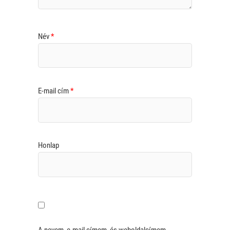
Név
*
E-mail cím
*
Honlap
A nevem, e-mail címem, és weboldalcímem