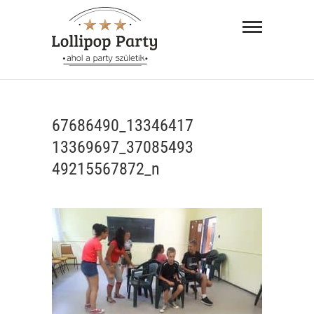
Skip
Lollipop
to
Party –
content
ahol a
"AHOL A PARTY SZÜLETIK"
party
67686490_13346417
születik
13369697_37085493
49215567872_n