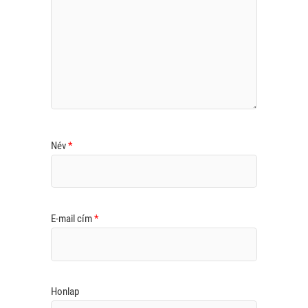
Név
*
E-mail cím
*
Honlap