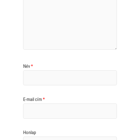
Név
*
E-mail cím
*
Honlap