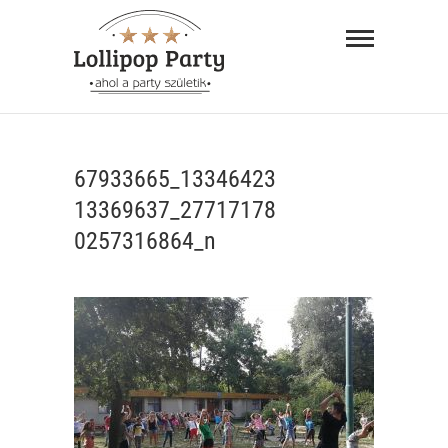
Skip
Lollipop
to
Party –
content
ahol a
"AHOL A PARTY SZÜLETIK"
party
67933665_13346423
születik
13369637_27717178
0257316864_n