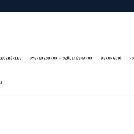
 – ahol a party születik
ZKÖZBÉRLÉS
GYEREKZSÚROK – SZÜLETÉSNAPOK
DEKORÁCIÓ
FO
RA