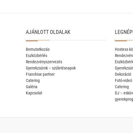
AJÁNLOTT OLDALAK
LEGNÉP
Bemutatkozás
Hostess kö
Eszközbérlés
Rendezvén
Rendezvényszervezés
Eszközbérl
Gyerekzsúrok – születésnapok
Gyerekzsúr
Franchise partner
Dekoráció
Catering
Fotó-videó
Galéria
Catering
Kapcsolat
DJ – esküv
gyerekpro