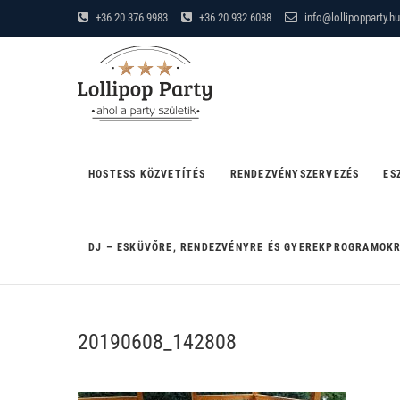
Skip
+36 20 376 9983
+36 20 932 6088
info@lollipopparty.hu
to
Lollipop Party
content
"AHOL A PARTY SZÜLETIK"
HOSTESS KÖZVETÍTÉS
RENDEZVÉNYSZERVEZÉS
ES
DJ – ESKÜVŐRE, RENDEZVÉNYRE ÉS GYEREKPROGRAMOK
20190608_142808