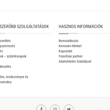
SZERŰBB SZOLGÁLTATÁSOK
HASZNOS INFORMÁCIÓK
zvetítés
Bemutatkozás
yszervezés
Keressen Minket
és
Kapcsolat
ok – születésnapok
Franchise partner
Adatvédelmi Szabályzat
 készítés
őre, rendezvényre és
gramokra
Facebook
Instagram
Twitter