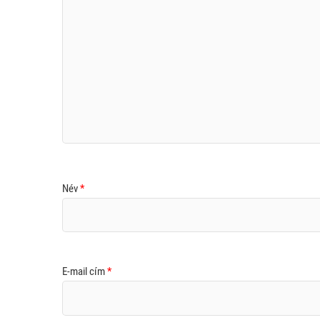
Név
*
E-mail cím
*