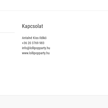
Kapcsolat
Antalné Kiss Ildikó
+36 20 3769 983
info@lollipopparty.hu
www.lollipopparty.hu