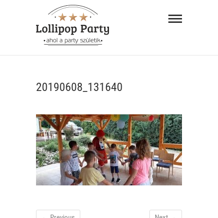
Skip
Lollipop
to
Party –
content
ahol a
"AHOL A PARTY SZÜLETIK"
party
20190608_131640
születik
← Previous
Next →