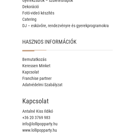
Gyerekzsúrok – születésnapok
Dekoráció
Fotó-videó készítés
Catering
DJ – esküvőre, rendezvényre és gyerekprogramokra
HASZNOS INFORMÁCIÓK
Bemutatkozás
Keressen Minket
Kapcsolat
Franchise partner
Adatvédelmi Szabályzat
Kapcsolat
Antalné Kiss Ildikó
+36 20 3769 983
info@lollipopparty.hu
www.lollipopparty.hu