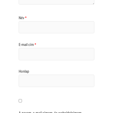
Név
*
E-mail cím
*
Honlap
A nevem, e-mail címem, és weboldalcímem