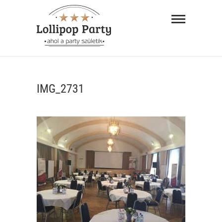
Skip
Lollipop
to
Party –
content
ahol a
"AHOL A PARTY SZÜLETIK"
party
IMG_2731
születik