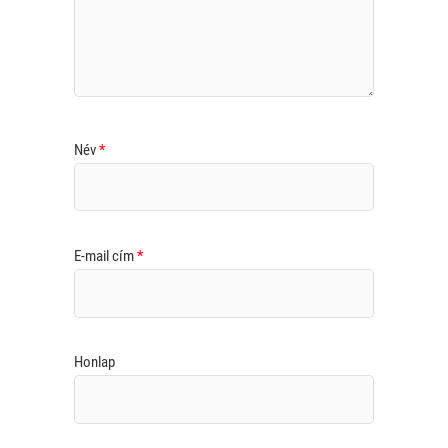
Név
*
E-mail cím
*
Honlap