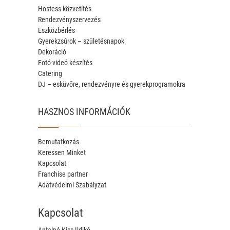
Hostess közvetítés
Rendezvényszervezés
Eszközbérlés
Gyerekzsúrok – születésnapok
Dekoráció
Fotó-videó készítés
Catering
DJ – esküvőre, rendezvényre és gyerekprogramokra
HASZNOS INFORMÁCIÓK
Bemutatkozás
Keressen Minket
Kapcsolat
Franchise partner
Adatvédelmi Szabályzat
Kapcsolat
Antalné Kiss Ildikó