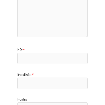
Név
*
E-mail cím
*
Honlap