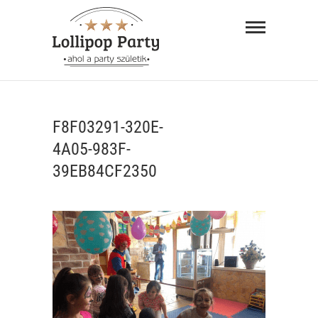
Skip
Lollipop
to
Party –
content
ahol a
"AHOL A PARTY SZÜLETIK"
party
F8F03291-320E-
születik
4A05-983F-
39EB84CF2350