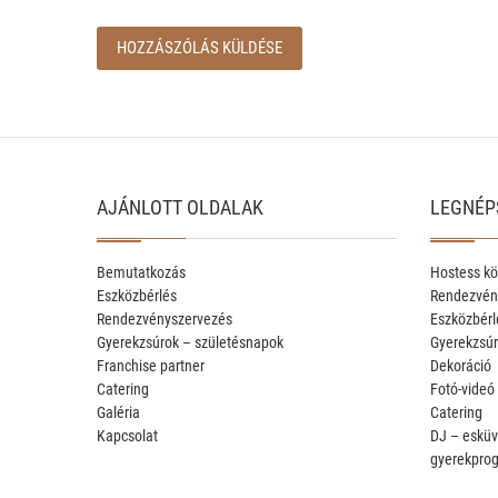
AJÁNLOTT OLDALAK
LEGNÉP
Bemutatkozás
Hostess kö
Eszközbérlés
Rendezvén
Rendezvényszervezés
Eszközbérl
Gyerekzsúrok – születésnapok
Gyerekzsúr
Franchise partner
Dekoráció
Catering
Fotó-videó
Galéria
Catering
Kapcsolat
DJ – esküv
gyerekpro