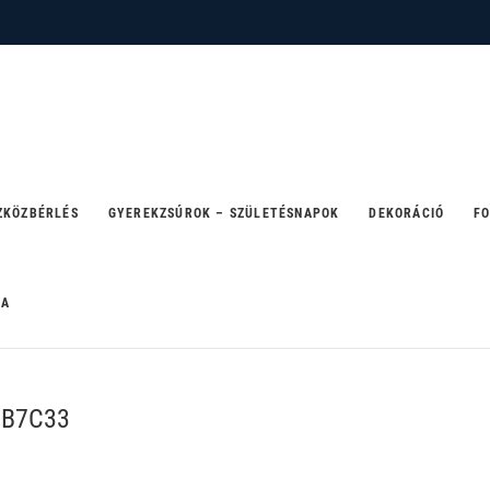
 – ahol a party születik
ZKÖZBÉRLÉS
GYEREKZSÚROK – SZÜLETÉSNAPOK
DEKORÁCIÓ
FO
RA
DB7C33