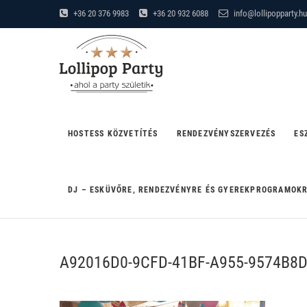
Skip
+36 20 376 9983
+36 20 932 6088
info@lollipopparty.hu
to
Lollipop Party
content
"AHOL A PARTY SZÜLETIK"
HOSTESS KÖZVETÍTÉS
RENDEZVÉNYSZERVEZÉS
ES
DJ – ESKÜVŐRE, RENDEZVÉNYRE ÉS GYEREKPROGRAMOK
A92016D0-9CFD-41BF-A955-9574B8