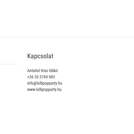
Kapcsolat
Antalné Kiss Ildikó
+36 20 3769 983
info@lollipopparty.hu
www.lollipopparty.hu