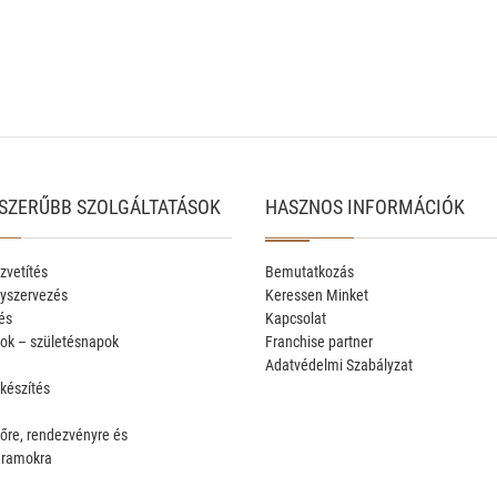
SZERŰBB SZOLGÁLTATÁSOK
HASZNOS INFORMÁCIÓK
zvetítés
Bemutatkozás
yszervezés
Keressen Minket
és
Kapcsolat
ok – születésnapok
Franchise partner
Adatvédelmi Szabályzat
 készítés
őre, rendezvényre és
gramokra