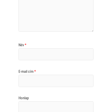
Név
*
E-mail cím
*
Honlap