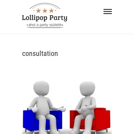
Skip
Lollipop
to
Party –
content
ahol a
"AHOL A PARTY SZÜLETIK"
party
consultation
születik