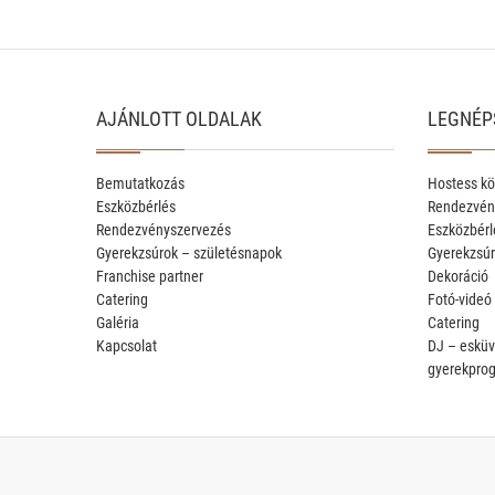
AJÁNLOTT OLDALAK
LEGNÉP
Bemutatkozás
Hostess kö
Eszközbérlés
Rendezvén
Rendezvényszervezés
Eszközbérl
Gyerekzsúrok – születésnapok
Gyerekzsúr
Franchise partner
Dekoráció
Catering
Fotó-videó
Galéria
Catering
Kapcsolat
DJ – esküv
gyerekpro