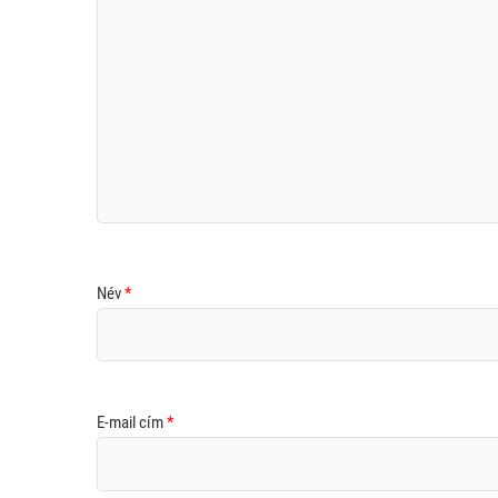
Név
*
E-mail cím
*