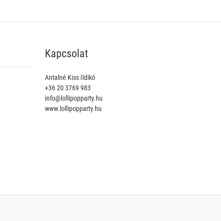
Kapcsolat
Antalné Kiss Ildikó
+36 20 3769 983
info@lollipopparty.hu
www.lollipopparty.hu