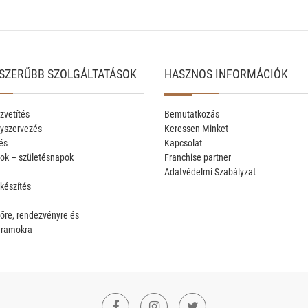
SZERŰBB SZOLGÁLTATÁSOK
HASZNOS INFORMÁCIÓK
zvetítés
Bemutatkozás
yszervezés
Keressen Minket
és
Kapcsolat
ok – születésnapok
Franchise partner
Adatvédelmi Szabályzat
 készítés
őre, rendezvényre és
gramokra
Facebook
Instagram
Twitter