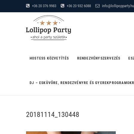
Skip
+36 20 376 9983
+36 20 932 6088
info@lollipopparty.hu
to
Lollipop Party
content
"AHOL A PARTY SZÜLETIK"
HOSTESS KÖZVETÍTÉS
RENDEZVÉNYSZERVEZÉS
ES
DJ – ESKÜVŐRE, RENDEZVÉNYRE ÉS GYEREKPROGRAMOK
20181114_130448