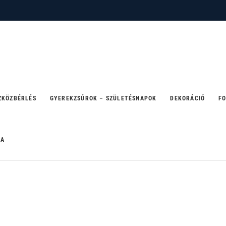
 – ahol a party születik
ZKÖZBÉRLÉS
GYEREKZSÚROK – SZÜLETÉSNAPOK
DEKORÁCIÓ
FO
RA