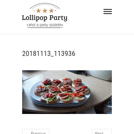
Skip
Lollipop
to
Party –
content
ahol a
"AHOL A PARTY SZÜLETIK"
party
20181113_113936
születik
← Previous
Next →