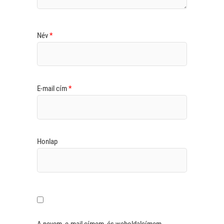
Név
*
E-mail cím
*
Honlap
A nevem, e-mail címem, és weboldalcímem