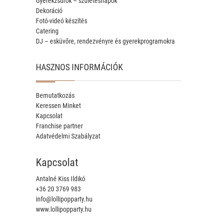
Gyerekzsúrok – születésnapok
Dekoráció
Fotó-videó készítés
Catering
DJ – esküvőre, rendezvényre és gyerekprogramokra
HASZNOS INFORMÁCIÓK
Bemutatkozás
Keressen Minket
Kapcsolat
Franchise partner
Adatvédelmi Szabályzat
Kapcsolat
Antalné Kiss Ildikó
+36 20 3769 983
info@lollipopparty.hu
www.lollipopparty.hu