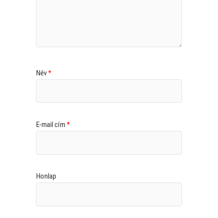
Név
*
E-mail cím
*
Honlap