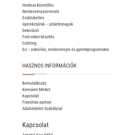
Hostess közvetítés
Rendezvényszervezés
Eszközbérlés
Gyerekzsúrok – születésnapok
Dekoráció
Fotó-videó készítés
Catering
DJ – esküvőre, rendezvényre és gyerekprogramokra
HASZNOS INFORMÁCIÓK
Bemutatkozás
Keressen Minket
Kapcsolat
Franchise partner
Adatvédelmi Szabályzat
Kapcsolat
Antalné Kiss Ildikó