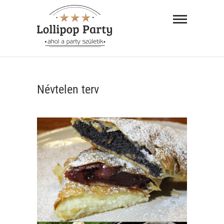
Skip
Lollipop
to
Party –
content
ahol a
"AHOL A PARTY SZÜLETIK"
party
Névtelen terv
születik