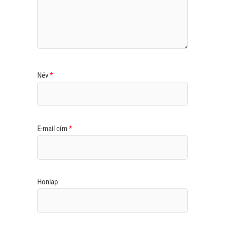
Név
*
E-mail cím
*
Honlap