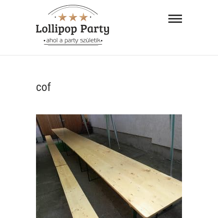
Skip
Lollipop
to
Party –
content
ahol a
"AHOL A PARTY SZÜLETIK"
party
cof
születik