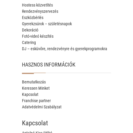
Hostess közvetítés
Rendezvényszervezés
Eszközbérlés
Gyerekzsúrok – születésnapok
Dekoráció
Fotó-videó készítés
Catering
DJ – esküvőre, rendezvényre és gyerekprogramokra
HASZNOS INFORMÁCIÓK
Bemutatkozás
Keressen Minket
Kapcsolat
Franchise partner
Adatvédelmi Szabályzat
Kapcsolat
Antalné Kiss Ildikó