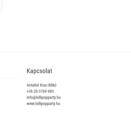
Kapcsolat
Antalné Kiss Ildikó
+36 20 3769 983
info@lollipopparty.hu
www.lollipopparty.hu