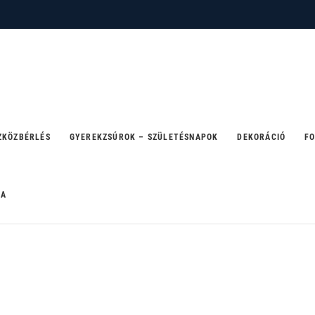
 – ahol a party születik
ZKÖZBÉRLÉS
GYEREKZSÚROK – SZÜLETÉSNAPOK
DEKORÁCIÓ
FO
RA