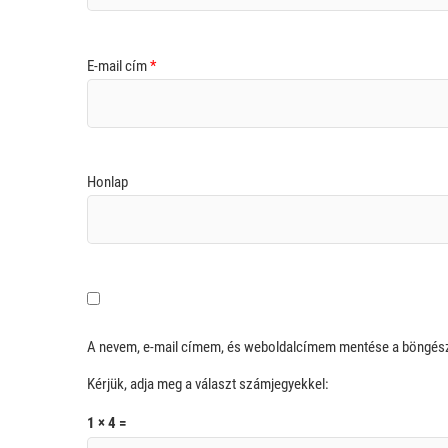
E-mail cím
*
Honlap
A nevem, e-mail címem, és weboldalcímem mentése a böngé
Kérjük, adja meg a választ számjegyekkel:
1 × 4 =