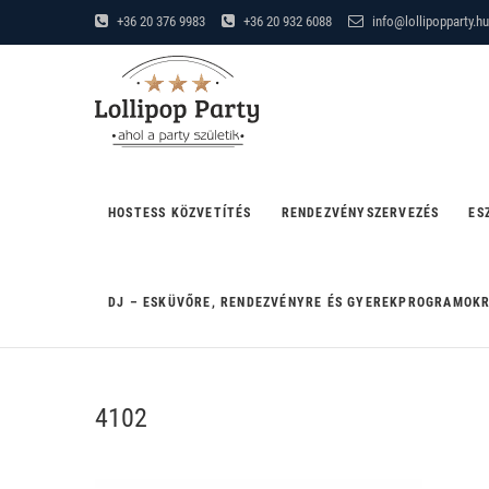
Skip
+36 20 376 9983
+36 20 932 6088
info@lollipopparty.hu
to
Lollipop Party
content
"AHOL A PARTY SZÜLETIK"
HOSTESS KÖZVETÍTÉS
RENDEZVÉNYSZERVEZÉS
ES
DJ – ESKÜVŐRE, RENDEZVÉNYRE ÉS GYEREKPROGRAMOK
4102