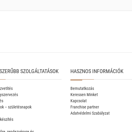
SZERŰBB SZOLGÁLTATÁSOK
HASZNOS INFORMÁCIÓK
zvetítés
Bemutatkozás
yszervezés
Keressen Minket
és
Kapcsolat
ok – születésnapok
Franchise partner
Adatvédelmi Szabályzat
 készítés
őre, rendezvényre és