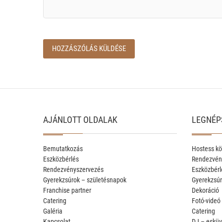
AJÁNLOTT OLDALAK
LEGNÉP
Bemutatkozás
Hostess kö
Eszközbérlés
Rendezvén
Rendezvényszervezés
Eszközbérl
Gyerekzsúrok – születésnapok
Gyerekzsúr
Franchise partner
Dekoráció
Catering
Fotó-videó
Galéria
Catering
Kapcsolat
DJ – esküv