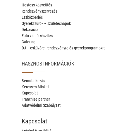
Hostess közvetítés
Rendezvényszervezés
Eszközbérlés
Gyerekzsúrok – születésnapok
Dekoráció
Fotó-videó készítés
Catering
DJ – esküvőre, rendezvényre és gyerekprogramokra
HASZNOS INFORMÁCIÓK
Bemutatkozás
Keressen Minket
Kapcsolat
Franchise partner
Adatvédelmi Szabályzat
Kapcsolat
Antalné Kiss Ildikó