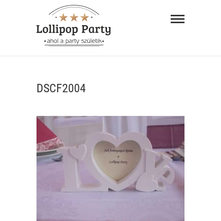
Skip
Lollipop
to
Party –
content
ahol a
"AHOL A PARTY SZÜLETIK"
party
DSCF2004
születik