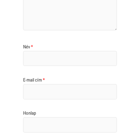
Név
*
E-mail cím
*
Honlap