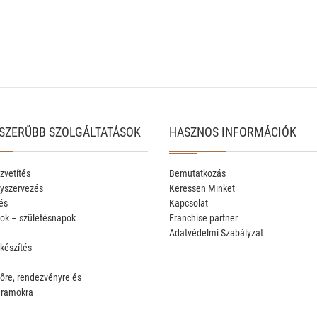
SZERŰBB SZOLGÁLTATÁSOK
HASZNOS INFORMÁCIÓK
zvetítés
Bemutatkozás
yszervezés
Keressen Minket
és
Kapcsolat
ok – születésnapok
Franchise partner
Adatvédelmi Szabályzat
 készítés
őre, rendezvényre és
gramokra