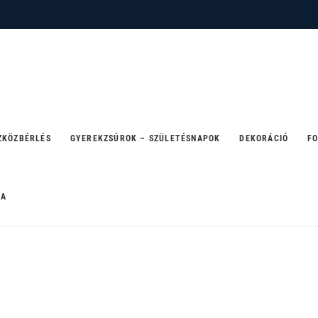
 – ahol a party születik
ZKÖZBÉRLÉS
GYEREKZSÚROK – SZÜLETÉSNAPOK
DEKORÁCIÓ
FO
RA