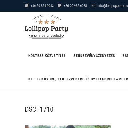
Skip
+36 20 376 9983
+36 20 932 6088
info@lollipopparty.hu
to
Lollipop Party
content
"AHOL A PARTY SZÜLETIK"
HOSTESS KÖZVETÍTÉS
RENDEZVÉNYSZERVEZÉS
ES
DJ – ESKÜVŐRE, RENDEZVÉNYRE ÉS GYEREKPROGRAMOK
DSCF1710