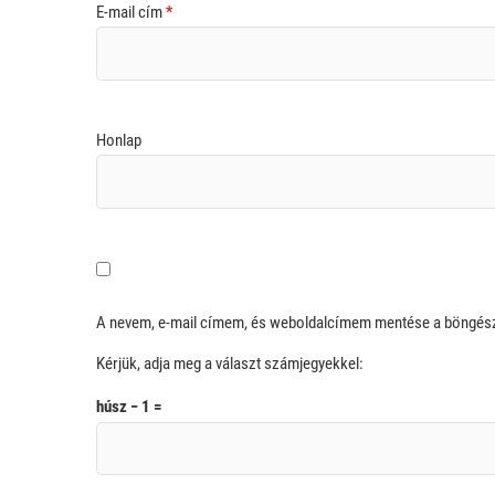
E-mail cím
*
Honlap
A nevem, e-mail címem, és weboldalcímem mentése a böngé
Kérjük, adja meg a választ számjegyekkel:
húsz − 1 =