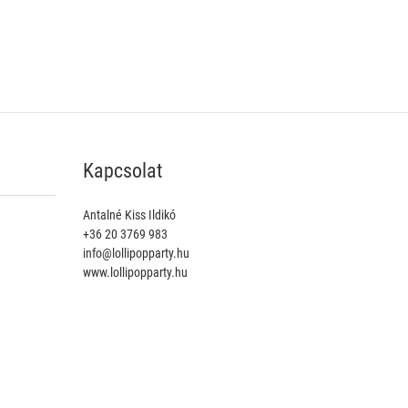
Kapcsolat
Antalné Kiss Ildikó
+36 20 3769 983
info@lollipopparty.hu
www.lollipopparty.hu