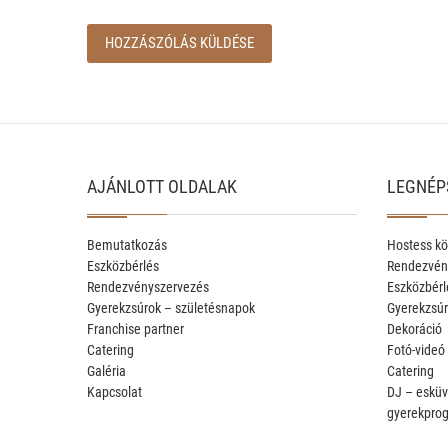
AJÁNLOTT OLDALAK
LEGNÉP
Bemutatkozás
Hostess kö
Eszközbérlés
Rendezvén
Rendezvényszervezés
Eszközbérl
Gyerekzsúrok – születésnapok
Gyerekzsúr
Franchise partner
Dekoráció
Catering
Fotó-videó
Galéria
Catering
Kapcsolat
DJ – esküv
gyerekpro