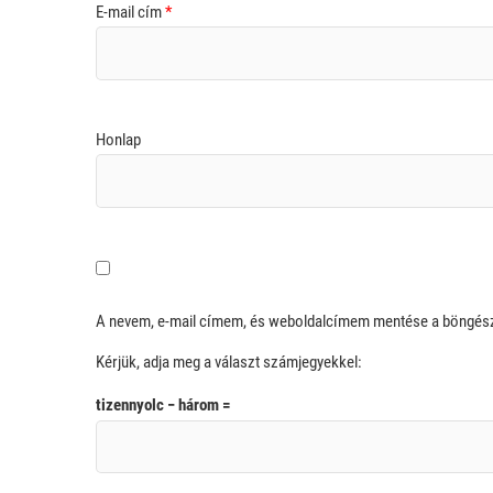
E-mail cím
*
Honlap
A nevem, e-mail címem, és weboldalcímem mentése a böngé
Kérjük, adja meg a választ számjegyekkel:
tizennyolc − három =