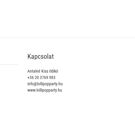
Kapcsolat
Antalné Kiss Ildikó
+36 20 3769 983
info@lollipopparty.hu
www.lollipopparty.hu