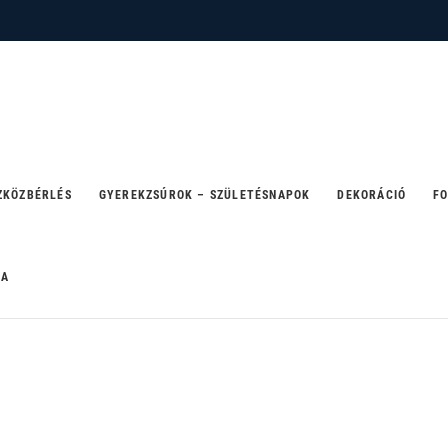
 – ahol a party születik
ZKÖZBÉRLÉS
GYEREKZSÚROK – SZÜLETÉSNAPOK
DEKORÁCIÓ
FO
RA