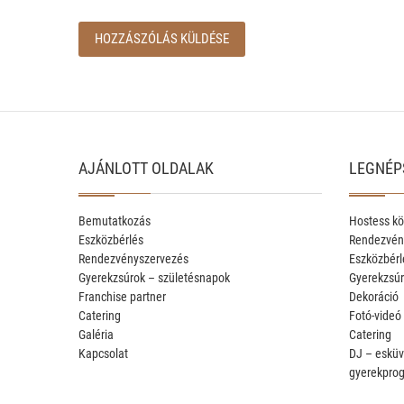
AJÁNLOTT OLDALAK
LEGNÉP
Bemutatkozás
Hostess kö
Eszközbérlés
Rendezvén
Rendezvényszervezés
Eszközbérl
Gyerekzsúrok – születésnapok
Gyerekzsúr
Franchise partner
Dekoráció
Catering
Fotó-videó
Galéria
Catering
Kapcsolat
DJ – esküv
gyerekpro