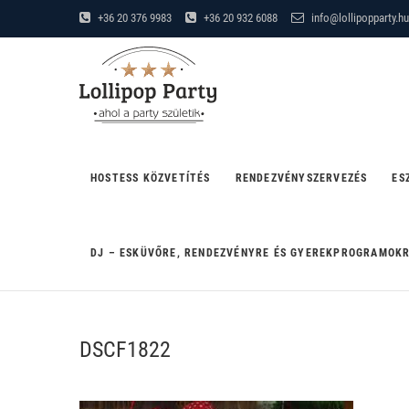
Skip
+36 20 376 9983
+36 20 932 6088
info@lollipopparty.hu
to
Lollipop Party
content
"AHOL A PARTY SZÜLETIK"
HOSTESS KÖZVETÍTÉS
RENDEZVÉNYSZERVEZÉS
ES
DJ – ESKÜVŐRE, RENDEZVÉNYRE ÉS GYEREKPROGRAMOK
DSCF1822