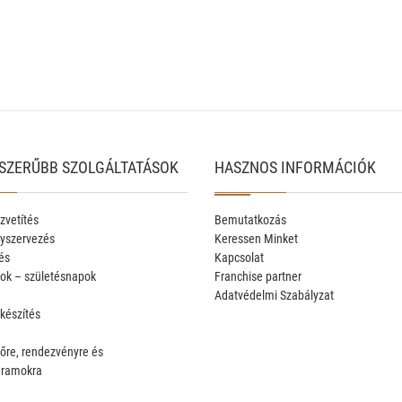
SZERŰBB SZOLGÁLTATÁSOK
HASZNOS INFORMÁCIÓK
zvetítés
Bemutatkozás
yszervezés
Keressen Minket
és
Kapcsolat
ok – születésnapok
Franchise partner
Adatvédelmi Szabályzat
 készítés
őre, rendezvényre és
gramokra