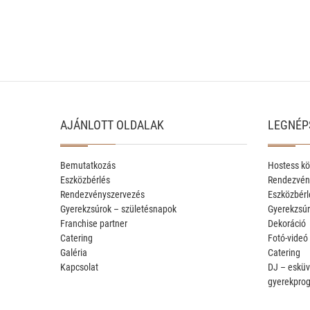
AJÁNLOTT OLDALAK
LEGNÉP
Bemutatkozás
Hostess kö
Eszközbérlés
Rendezvén
Rendezvényszervezés
Eszközbérl
Gyerekzsúrok – születésnapok
Gyerekzsúr
Franchise partner
Dekoráció
Catering
Fotó-videó
Galéria
Catering
Kapcsolat
DJ – esküv
gyerekpro