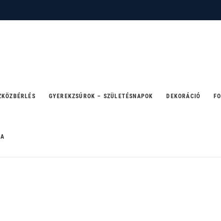
 – ahol a party születik
ZKÖZBÉRLÉS
GYEREKZSÚROK – SZÜLETÉSNAPOK
DEKORÁCIÓ
FO
RA