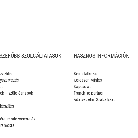
SZERŰBB SZOLGÁLTATÁSOK
HASZNOS INFORMÁCIÓK
zvetítés
Bemutatkozás
yszervezés
Keressen Minket
és
Kapcsolat
ok – születésnapok
Franchise partner
Adatvédelmi Szabályzat
 készítés
őre, rendezvényre és
gramokra