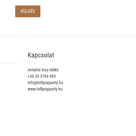
Kapcsolat
Antalné Kiss Ildikó
+36 20 3769 983
info@lollipopparty.hu
www.lollipopparty.hu