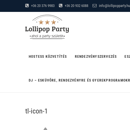
Skip
+36 20 376 9983
+36 20 932 6088
info@lollipopparty.hu
to
Lollipop Party
content
"AHOL A PARTY SZÜLETIK"
HOSTESS KÖZVETÍTÉS
RENDEZVÉNYSZERVEZÉS
ES
DJ – ESKÜVŐRE, RENDEZVÉNYRE ÉS GYEREKPROGRAMOK
tl-icon-1