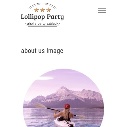
Skip
Lollipop
to
Party –
content
ahol a
"AHOL A PARTY SZÜLETIK"
party
about-us-image
születik